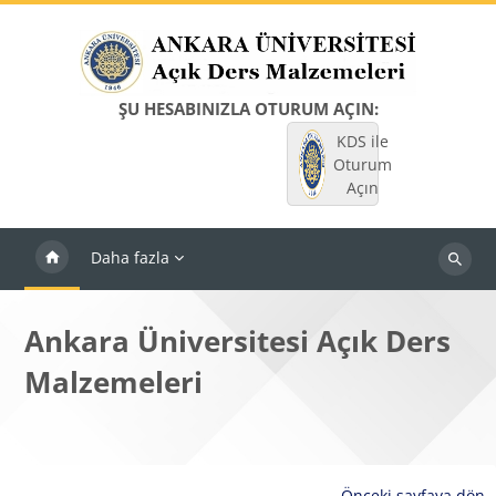
Ana içeriğe git
ŞU HESABINIZLA OTURUM AÇIN:
KDS ile
Oturum
Açın
Daha fazla
Dersleri
ara
Ankara Üniversitesi Açık Ders
Malzemeleri
Önceki sayfaya dön