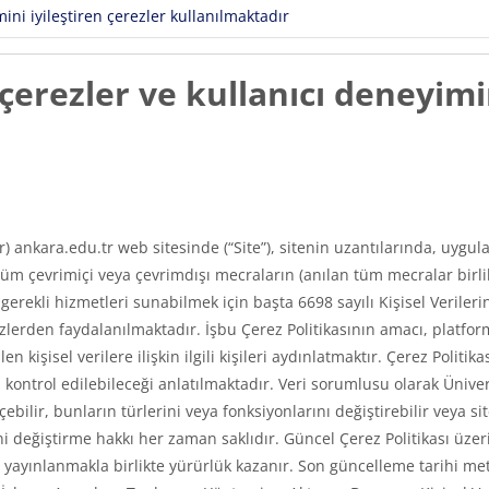
ni iyileştiren çerezler kullanılmaktadır
erezler ve kullanıcı deneyimin
ır) ankara.edu.tr web sitesinde (“Site”), sitenin uzantılarında, uyg
m çevrimiçi veya çevrimdışı mecraların (anılan tüm mecralar birlikt
e gerekli hizmetleri sunabilmek için başta 6698 sayılı Kişisel Veri
erden faydalanılmaktadır. İşbu Çerez Politikasının amacı, platfor
len kişisel verilere ilişkin ilgili kişileri aydınlatmaktır. Çerez Poli
asıl kontrol edilebileceği anlatılmaktadır. Veri sorumlusu olarak Üni
ilir, bunların türlerini veya fonksiyonlarını değiştirebilir veya si
 değiştirme hakkı her zaman saklıdır. Güncel Çerez Politikası üzerin
ayınlanmakla birlikte yürürlük kazanır. Son güncelleme tarihi met