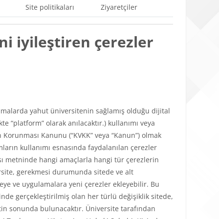
Site politikaları
Ziyaretçiler
i iyileştiren çerezler
ulamalarda yahut üniversitenin sağlamış olduğu dijital
e “platform” olarak anılacaktır.) kullanımı veya
lerin Korunması Kanunu (“KVKK” veya “Kanun”) olmak
mların kullanımı esnasında faydalanılan çerezler
tikası metninde hangi amaçlarla hangi tür çerezlerin
versite, gerekmesi durumunda sitede ve alt
teye ve uygulamalara yeni çerezler ekleyebilir. Bu
de gerçekleştirilmiş olan her türlü değişiklik sitede,
in sonunda bulunacaktır. Üniversite tarafından