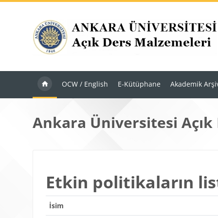
Ana içeriğe git
OCW / English
E-Kütüphane
Akademik Arşi
Ankara Üniversitesi Açık
Etkin politikaların lis
İsim