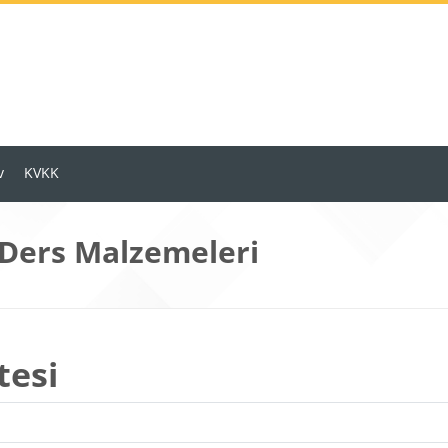
v
KVKK
 Ders Malzemeleri
tesi