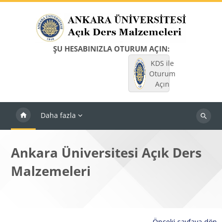
Ana içeriğe git
ŞU HESABINIZLA OTURUM AÇIN:
KDS ile
Oturum
Açın
Daha fazla
Dersleri
ara
Ankara Üniversitesi Açık Ders
Malzemeleri
Önceki sayfaya dön