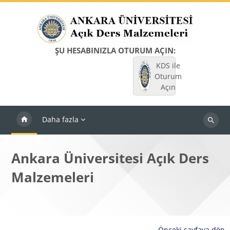
Ana içeriğe git
ŞU HESABINIZLA OTURUM AÇIN:
KDS ile
Oturum
Açın
Daha fazla
Dersleri
ara
Ankara Üniversitesi Açık Ders
Malzemeleri
Önceki sayfaya dön