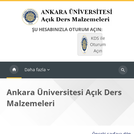
Ana içeriğe git
ŞU HESABINIZLA OTURUM AÇIN:
KDS ile
Oturum
Açın
Daha fazla
Dersleri
ara
Ankara Üniversitesi Açık Ders
Malzemeleri
Önceki sayfaya dön