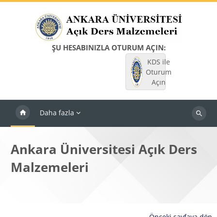
Ana içeriğe git
ŞU HESABINIZLA OTURUM AÇIN:
KDS ile
Oturum
Açın
Daha fazla
Dersleri
ara
Ankara Üniversitesi Açık Ders
Malzemeleri
Önceki sayfaya dön