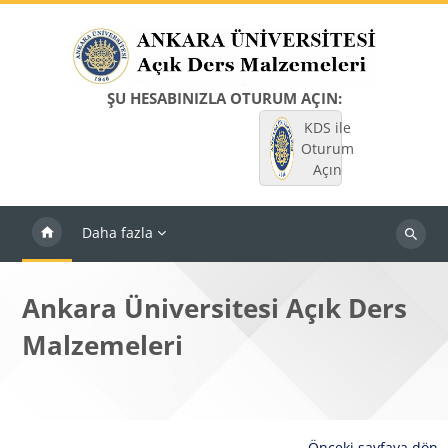
Ana içeriğe git
ŞU HESABINIZLA OTURUM AÇIN:
KDS ile
Oturum
Açın
Daha fazla
Dersleri
ara
Ankara Üniversitesi Açık Ders
Malzemeleri
Önceki sayfaya dön