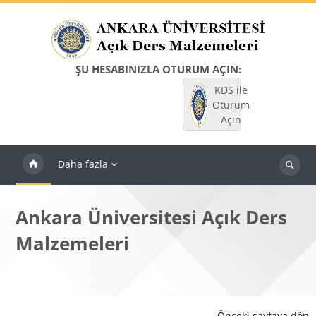
Ana içeriğe git
ŞU HESABINIZLA OTURUM AÇIN:
KDS ile
Oturum
Açın
Daha fazla
Dersleri
ara
Ankara Üniversitesi Açık Ders
Malzemeleri
Önceki sayfaya dön