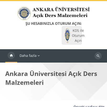
Ana içeriğe git
ŞU HESABINIZLA OTURUM AÇIN:
KDS ile
Oturum
Açın
Daha fazla
Dersleri
ara
Ankara Üniversitesi Açık Ders
Malzemeleri
Önceki sayfaya dön