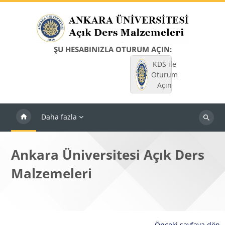
Ana içeriğe git
ŞU HESABINIZLA OTURUM AÇIN:
KDS ile
Oturum
Açın
Daha fazla
Dersleri
ara
Ankara Üniversitesi Açık Ders
Malzemeleri
Önceki sayfaya dön