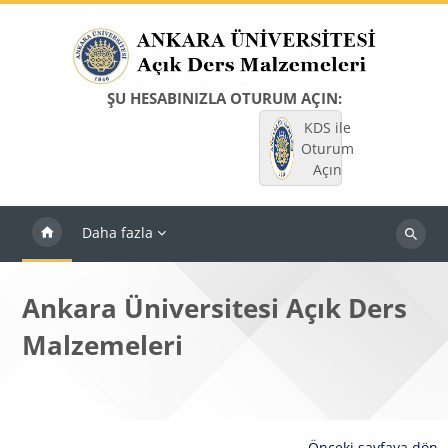
Ana içeriğe git
ŞU HESABINIZLA OTURUM AÇIN:
KDS ile
Oturum
Açın
Daha fazla
Dersleri
ara
Ankara Üniversitesi Açık Ders
Malzemeleri
Önceki sayfaya dön