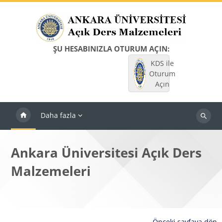
Ana içeriğe git
ŞU HESABINIZLA OTURUM AÇIN:
KDS ile
Oturum
Açın
Daha fazla
Dersleri
ara
Ankara Üniversitesi Açık Ders
Malzemeleri
Önceki sayfaya dön