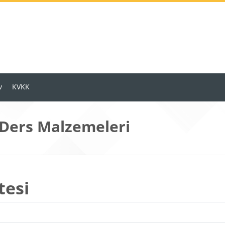
v
KVKK
 Ders Malzemeleri
tesi