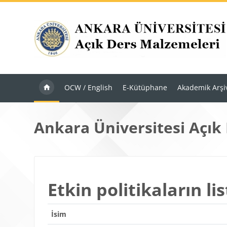
Ana içeriğe git
OCW / English
E-Kütüphane
Akademik Arşi
Ankara Üniversitesi Açık
Etkin politikaların lis
İsim