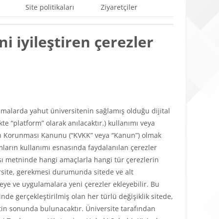
Site politikaları
Ziyaretçiler
i iyileştiren çerezler
ulamalarda yahut üniversitenin sağlamış olduğu dijital
e “platform” olarak anılacaktır.) kullanımı veya
lerin Korunması Kanunu (“KVKK” veya “Kanun”) olmak
mların kullanımı esnasında faydalanılan çerezler
tikası metninde hangi amaçlarla hangi tür çerezlerin
versite, gerekmesi durumunda sitede ve alt
teye ve uygulamalara yeni çerezler ekleyebilir. Bu
de gerçekleştirilmiş olan her türlü değişiklik sitede,
in sonunda bulunacaktır. Üniversite tarafından