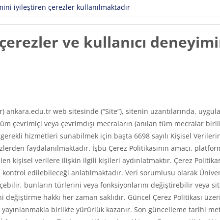
ni iyileştiren çerezler kullanılmaktadır
erezler ve kullanıcı deneyimin
ır) ankara.edu.tr web sitesinde (“Site”), sitenin uzantılarında, uyg
m çevrimiçi veya çevrimdışı mecraların (anılan tüm mecralar birlikt
e gerekli hizmetleri sunabilmek için başta 6698 sayılı Kişisel Veri
erden faydalanılmaktadır. İşbu Çerez Politikasının amacı, platfor
len kişisel verilere ilişkin ilgili kişileri aydınlatmaktır. Çerez Poli
asıl kontrol edilebileceği anlatılmaktadır. Veri sorumlusu olarak Üni
ilir, bunların türlerini veya fonksiyonlarını değiştirebilir veya si
 değiştirme hakkı her zaman saklıdır. Güncel Çerez Politikası üzerin
ayınlanmakla birlikte yürürlük kazanır. Son güncelleme tarihi met