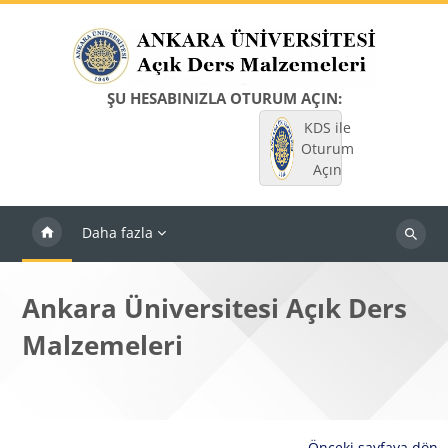
Ana içeriğe git
ŞU HESABINIZLA OTURUM AÇIN:
KDS ile
Oturum
Açın
Daha fazla
Dersleri
ara
Ankara Üniversitesi Açık Ders
Malzemeleri
Önceki sayfaya dön