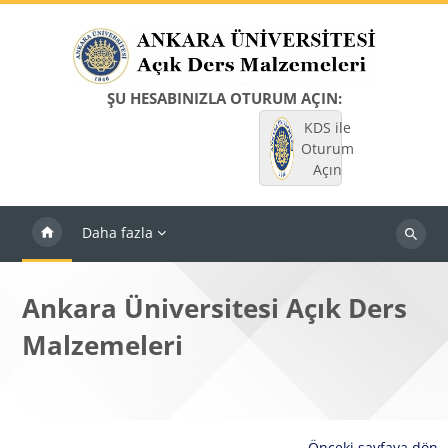
Ana içeriğe git
ŞU HESABINIZLA OTURUM AÇIN:
KDS ile
Oturum
Açın
Daha fazla
Dersleri
ara
Ankara Üniversitesi Açık Ders
Malzemeleri
Önceki sayfaya dön