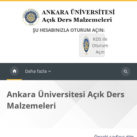
Ana içeriğe git
ŞU HESABINIZLA OTURUM AÇIN:
KDS ile
Oturum
Açın
Daha fazla
Dersleri
ara
Ankara Üniversitesi Açık Ders
Malzemeleri
Önceki sayfaya dön