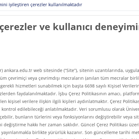
ni iyileştiren çerezler kullanılmaktadır
erezler ve kullanıcı deneyimin
ır) ankara.edu.tr web sitesinde (“Site”), sitenin uzantılarında, uyg
m çevrimiçi veya çevrimdışı mecraların (anılan tüm mecralar birlikt
e gerekli hizmetleri sunabilmek için başta 6698 sayılı Kişisel Veri
erden faydalanılmaktadır. İşbu Çerez Politikasının amacı, platfor
len kişisel verilere ilişkin ilgili kişileri aydınlatmaktır. Çerez Poli
asıl kontrol edilebileceği anlatılmaktadır. Veri sorumlusu olarak Üni
ilir, bunların türlerini veya fonksiyonlarını değiştirebilir veya si
 değiştirme hakkı her zaman saklıdır. Güncel Çerez Politikası üzerin
ayınlanmakla birlikte yürürlük kazanır. Son güncelleme tarihi met