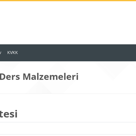
v
KVKK
 Ders Malzemeleri
tesi