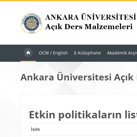
Ana içeriğe git
OCW / English
E-Kütüphane
Akademik Arşi
Ankara Üniversitesi Açık
Etkin politikaların lis
İsim