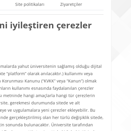
Site politikaları
Ziyaretçiler
i iyileştiren çerezler
ulamalarda yahut üniversitenin sağlamış olduğu dijital
e “platform” olarak anılacaktır.) kullanımı veya
lerin Korunması Kanunu (“KVKK” veya “Kanun”) olmak
mların kullanımı esnasında faydalanılan çerezler
tikası metninde hangi amaçlarla hangi tür çerezlerin
versite, gerekmesi durumunda sitede ve alt
teye ve uygulamalara yeni çerezler ekleyebilir. Bu
de gerçekleştirilmiş olan her türlü değişiklik sitede,
in sonunda bulunacaktır. Üniversite tarafından