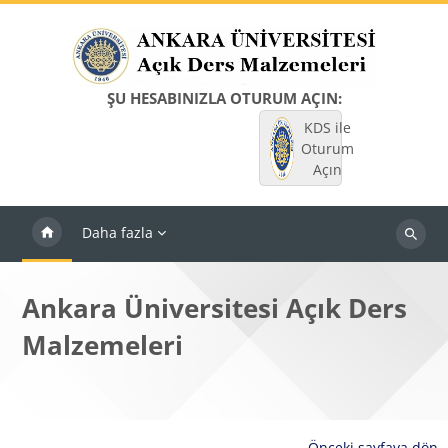
Ana içeriğe git
ŞU HESABINIZLA OTURUM AÇIN:
KDS ile
Oturum
Açın
Daha fazla
Dersleri
ara
Ankara Üniversitesi Açık Ders
Malzemeleri
Önceki sayfaya dön