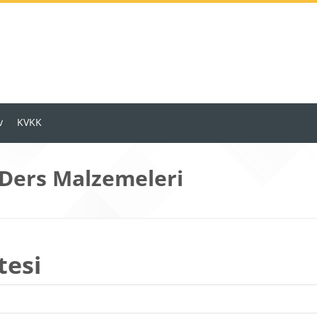
v
KVKK
 Ders Malzemeleri
tesi