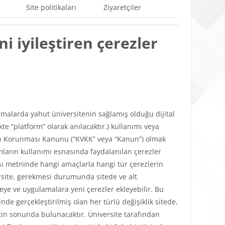
Site politikaları
Ziyaretçiler
i iyileştiren çerezler
ulamalarda yahut üniversitenin sağlamış olduğu dijital
e “platform” olarak anılacaktır.) kullanımı veya
lerin Korunması Kanunu (“KVKK” veya “Kanun”) olmak
mların kullanımı esnasında faydalanılan çerezler
tikası metninde hangi amaçlarla hangi tür çerezlerin
versite, gerekmesi durumunda sitede ve alt
teye ve uygulamalara yeni çerezler ekleyebilir. Bu
de gerçekleştirilmiş olan her türlü değişiklik sitede,
in sonunda bulunacaktır. Üniversite tarafından