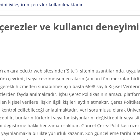
ni iyileştiren çerezler kullanılmaktadır
erezler ve kullanıcı deneyimin
ır) ankara.edu.tr web sitesinde (“Site”), sitenin uzantılarında, uyg
m çevrimiçi veya çevrimdışı mecraların (anılan tüm mecralar birlikt
e gerekli hizmetleri sunabilmek için başta 6698 sayılı Kişisel Veri
erden faydalanılmaktadır. İşbu Çerez Politikasının amacı, platfor
len kişisel verilere ilişkin ilgili kişileri aydınlatmaktır. Çerez Poli
asıl kontrol edilebileceği anlatılmaktadır. Veri sorumlusu olarak Üni
ilir, bunların türlerini veya fonksiyonlarını değiştirebilir veya si
 değiştirme hakkı her zaman saklıdır. Güncel Çerez Politikası üzerin
ayınlanmakla birlikte yürürlük kazanır. Son güncelleme tarihi met