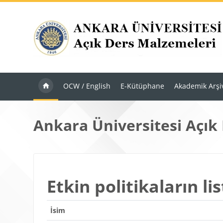
Ana içeriğe git
OCW / English
E-Kütüphane
Akademik Arşi
Ankara Üniversitesi Açık
Etkin politikaların lis
İsim