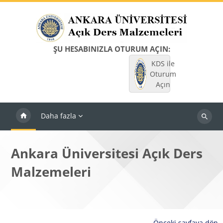
Ana içeriğe git
ŞU HESABINIZLA OTURUM AÇIN:
KDS ile
Oturum
Açın
Daha fazla
Dersleri
ara
Ankara Üniversitesi Açık Ders
Malzemeleri
Önceki sayfaya dön