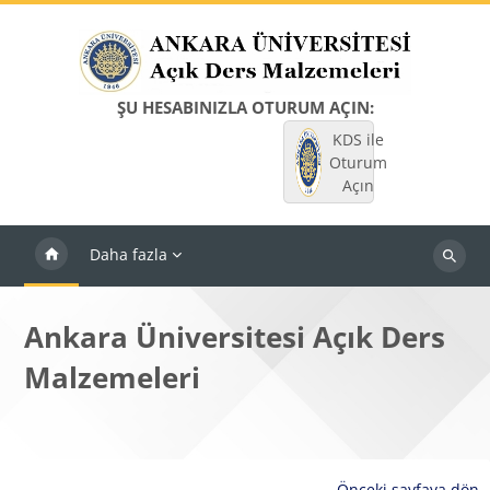
Ana içeriğe git
ŞU HESABINIZLA OTURUM AÇIN:
KDS ile
Oturum
Açın
Daha fazla
Dersleri
ara
Ankara Üniversitesi Açık Ders
Malzemeleri
Önceki sayfaya dön