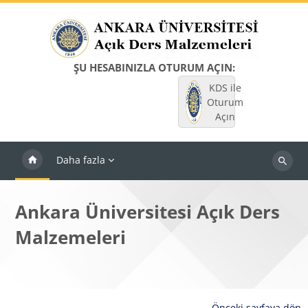
Ana içeriğe git
ŞU HESABINIZLA OTURUM AÇIN:
KDS ile
Oturum
Açın
Daha fazla
Dersleri
ara
Ankara Üniversitesi Açık Ders
Malzemeleri
Önceki sayfaya dön