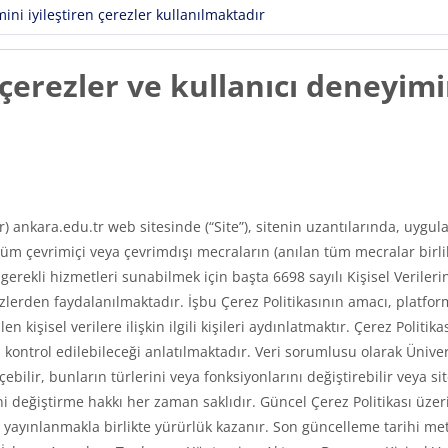
ni iyileştiren çerezler kullanılmaktadır
erezler ve kullanıcı deneyimin
ır) ankara.edu.tr web sitesinde (“Site”), sitenin uzantılarında, uyg
m çevrimiçi veya çevrimdışı mecraların (anılan tüm mecralar birlikt
e gerekli hizmetleri sunabilmek için başta 6698 sayılı Kişisel Veri
erden faydalanılmaktadır. İşbu Çerez Politikasının amacı, platfor
len kişisel verilere ilişkin ilgili kişileri aydınlatmaktır. Çerez Poli
asıl kontrol edilebileceği anlatılmaktadır. Veri sorumlusu olarak Üni
ilir, bunların türlerini veya fonksiyonlarını değiştirebilir veya si
 değiştirme hakkı her zaman saklıdır. Güncel Çerez Politikası üzerin
ayınlanmakla birlikte yürürlük kazanır. Son güncelleme tarihi met