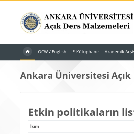
Ana içeriğe git
OCW / English
E-Kütüphane
Akademik Arşi
Ankara Üniversitesi Açık
Etkin politikaların lis
İsim