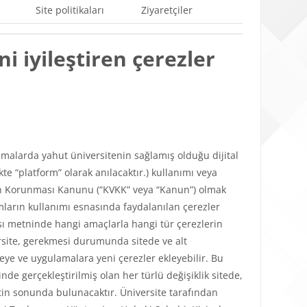
Site politikaları
Ziyaretçiler
i iyileştiren çerezler
ulamalarda yahut üniversitenin sağlamış olduğu dijital
e “platform” olarak anılacaktır.) kullanımı veya
lerin Korunması Kanunu (“KVKK” veya “Kanun”) olmak
mların kullanımı esnasında faydalanılan çerezler
tikası metninde hangi amaçlarla hangi tür çerezlerin
versite, gerekmesi durumunda sitede ve alt
teye ve uygulamalara yeni çerezler ekleyebilir. Bu
de gerçekleştirilmiş olan her türlü değişiklik sitede,
in sonunda bulunacaktır. Üniversite tarafından