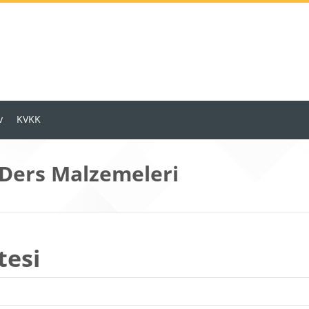
v
KVKK
 Ders Malzemeleri
tesi