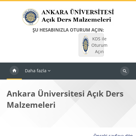
Ana içeriğe git
ŞU HESABINIZLA OTURUM AÇIN:
KDS ile
Oturum
Açın
Daha fazla
Dersleri
ara
Ankara Üniversitesi Açık Ders
Malzemeleri
Önceki sayfaya dön