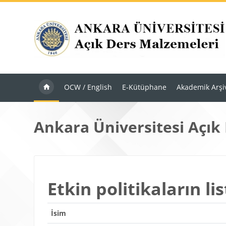
Ana içeriğe git
OCW / English
E-Kütüphane
Akademik Arşi
Ankara Üniversitesi Açık
Etkin politikaların lis
İsim