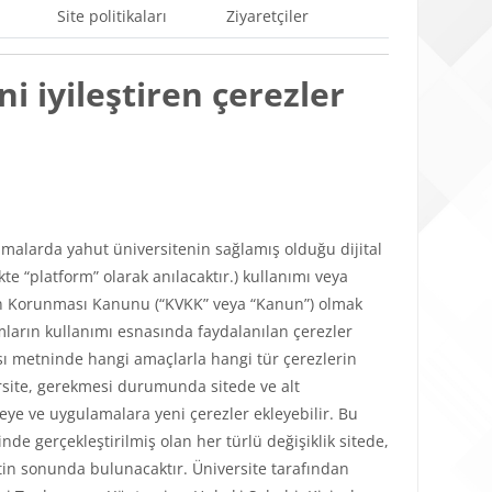
Site politikaları
Ziyaretçiler
i iyileştiren çerezler
ulamalarda yahut üniversitenin sağlamış olduğu dijital
e “platform” olarak anılacaktır.) kullanımı veya
lerin Korunması Kanunu (“KVKK” veya “Kanun”) olmak
mların kullanımı esnasında faydalanılan çerezler
tikası metninde hangi amaçlarla hangi tür çerezlerin
versite, gerekmesi durumunda sitede ve alt
teye ve uygulamalara yeni çerezler ekleyebilir. Bu
de gerçekleştirilmiş olan her türlü değişiklik sitede,
in sonunda bulunacaktır. Üniversite tarafından