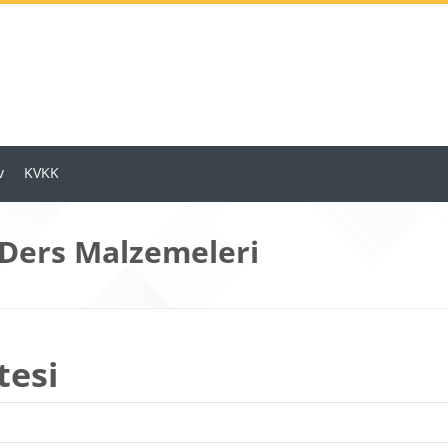
v
KVKK
 Ders Malzemeleri
tesi