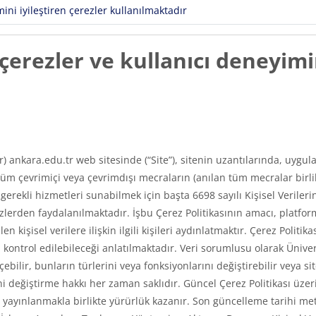
ni iyileştiren çerezler kullanılmaktadır
erezler ve kullanıcı deneyimin
ır) ankara.edu.tr web sitesinde (“Site”), sitenin uzantılarında, uyg
m çevrimiçi veya çevrimdışı mecraların (anılan tüm mecralar birlikt
e gerekli hizmetleri sunabilmek için başta 6698 sayılı Kişisel Veri
erden faydalanılmaktadır. İşbu Çerez Politikasının amacı, platfor
len kişisel verilere ilişkin ilgili kişileri aydınlatmaktır. Çerez Poli
asıl kontrol edilebileceği anlatılmaktadır. Veri sorumlusu olarak Üni
ilir, bunların türlerini veya fonksiyonlarını değiştirebilir veya si
 değiştirme hakkı her zaman saklıdır. Güncel Çerez Politikası üzerin
ayınlanmakla birlikte yürürlük kazanır. Son güncelleme tarihi met