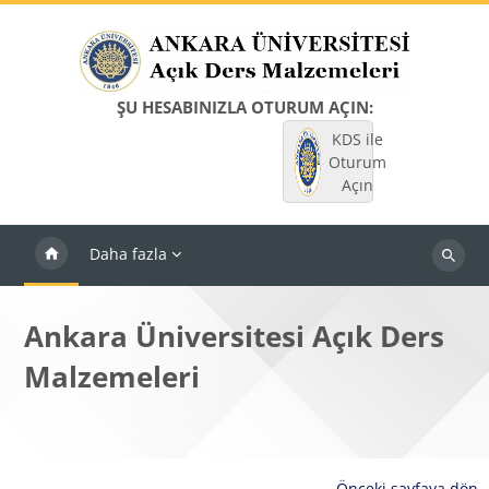
Ana içeriğe git
ŞU HESABINIZLA OTURUM AÇIN:
KDS ile
Oturum
Açın
Daha fazla
Dersleri
ara
Ankara Üniversitesi Açık Ders
Malzemeleri
Önceki sayfaya dön