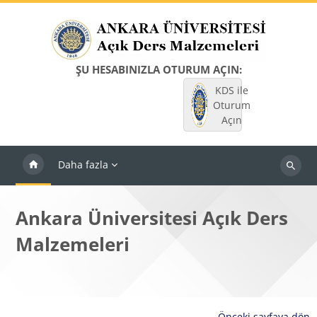
Ana içeriğe git
ŞU HESABINIZLA OTURUM AÇIN:
KDS ile
Oturum
Açın
Daha fazla
Dersleri
ara
Ankara Üniversitesi Açık Ders
Malzemeleri
Önceki sayfaya dön