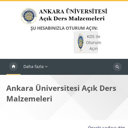
Ana içeriğe git
ŞU HESABINIZLA OTURUM AÇIN:
KDS ile
Oturum
Açın
Daha fazla
Dersleri
ara
Ankara Üniversitesi Açık Ders
Malzemeleri
Önceki sayfaya dön