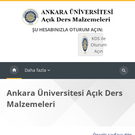
Ana içeriğe git
ŞU HESABINIZLA OTURUM AÇIN:
KDS ile
Oturum
Açın
Daha fazla
Dersleri
ara
Ankara Üniversitesi Açık Ders
Malzemeleri
Önceki sayfaya dön