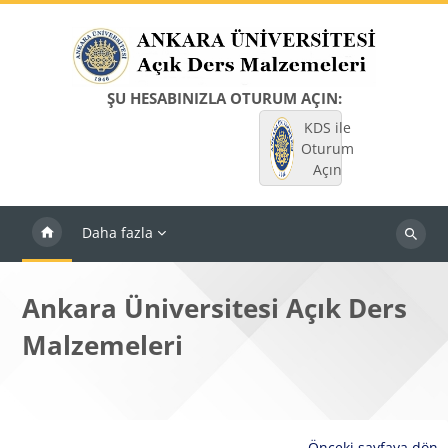
Ana içeriğe git
ŞU HESABINIZLA OTURUM AÇIN:
KDS ile
Oturum
Açın
Daha fazla
Dersleri
ara
Ankara Üniversitesi Açık Ders
Malzemeleri
Önceki sayfaya dön