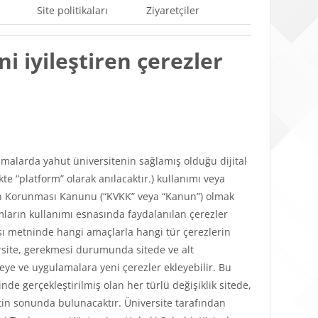
Site politikaları
Ziyaretçiler
i iyileştiren çerezler
ulamalarda yahut üniversitenin sağlamış olduğu dijital
e “platform” olarak anılacaktır.) kullanımı veya
lerin Korunması Kanunu (“KVKK” veya “Kanun”) olmak
mların kullanımı esnasında faydalanılan çerezler
tikası metninde hangi amaçlarla hangi tür çerezlerin
versite, gerekmesi durumunda sitede ve alt
teye ve uygulamalara yeni çerezler ekleyebilir. Bu
de gerçekleştirilmiş olan her türlü değişiklik sitede,
in sonunda bulunacaktır. Üniversite tarafından