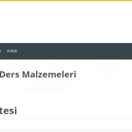
v
KVKK
 Ders Malzemeleri
tesi