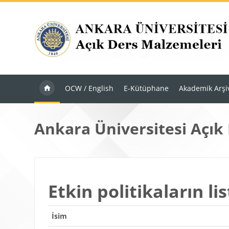
Ana içeriğe git
OCW / English
E-Kütüphane
Akademik Arşi
Ankara Üniversitesi Açık
Etkin politikaların lis
İsim