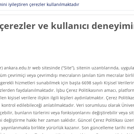
ni iyileştiren çerezler kullanılmaktadır
erezler ve kullanıcı deneyimin
ır) ankara.edu.tr web sitesinde (“Site”), sitenin uzantılarında, uyg
m çevrimiçi veya çevrimdışı mecraların (anılan tüm mecralar birlikt
e gerekli hizmetleri sunabilmek için başta 6698 sayılı Kişisel Veri
erden faydalanılmaktadır. İşbu Çerez Politikasının amacı, platfor
len kişisel verilere ilişkin ilgili kişileri aydınlatmaktır. Çerez Poli
asıl kontrol edilebileceği anlatılmaktadır. Veri sorumlusu olarak Üni
ilir, bunların türlerini veya fonksiyonlarını değiştirebilir veya si
 değiştirme hakkı her zaman saklıdır. Güncel Çerez Politikası üzerin
ayınlanmakla birlikte yürürlük kazanır. Son güncelleme tarihi met