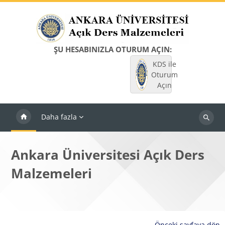
Ana içeriğe git
ŞU HESABINIZLA OTURUM AÇIN:
KDS ile
Oturum
Açın
Daha fazla
Dersleri
ara
Ankara Üniversitesi Açık Ders
Malzemeleri
Önceki sayfaya dön