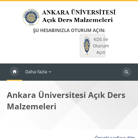
Ana içeriğe git
ŞU HESABINIZLA OTURUM AÇIN:
KDS ile
Oturum
Açın
Daha fazla
Dersleri
ara
Ankara Üniversitesi Açık Ders
Malzemeleri
Önceki sayfaya dön