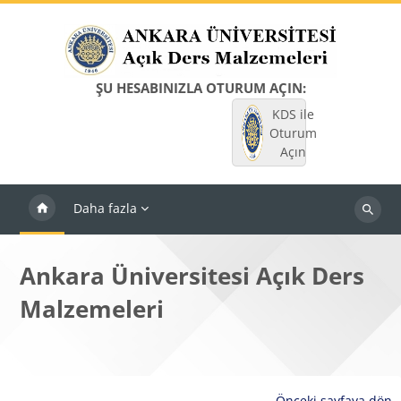
Ana içeriğe git
ŞU HESABINIZLA OTURUM AÇIN:
KDS ile
Oturum
Açın
Daha fazla
Dersleri
ara
Ankara Üniversitesi Açık Ders
Malzemeleri
Önceki sayfaya dön