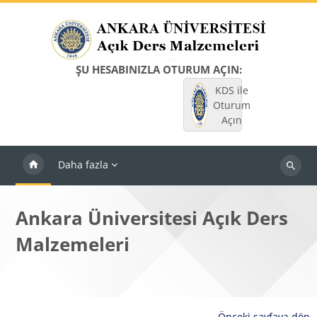
Ana içeriğe git
ŞU HESABINIZLA OTURUM AÇIN:
KDS ile
Oturum
Açın
Daha fazla
Dersleri
ara
Ankara Üniversitesi Açık Ders
Malzemeleri
Önceki sayfaya dön