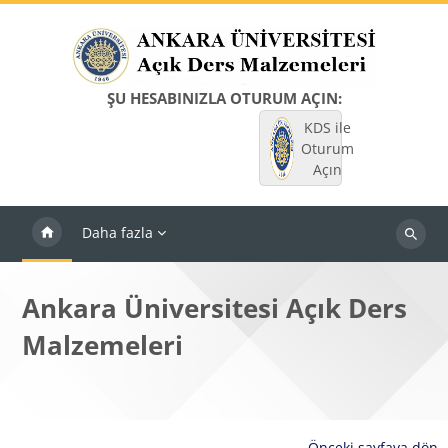
Ana içeriğe git
ŞU HESABINIZLA OTURUM AÇIN:
KDS ile
Oturum
Açın
Daha fazla
Dersleri
ara
Ankara Üniversitesi Açık Ders
Malzemeleri
Önceki sayfaya dön