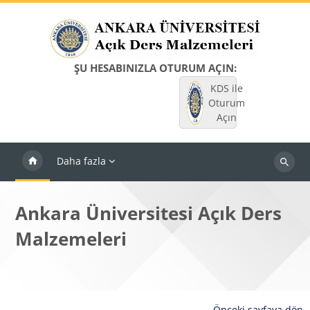
Ana içeriğe git
ŞU HESABINIZLA OTURUM AÇIN:
KDS ile
Oturum
Açın
Daha fazla
Dersleri
ara
Ankara Üniversitesi Açık Ders
Malzemeleri
Önceki sayfaya dön