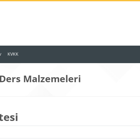
v
KVKK
 Ders Malzemeleri
tesi