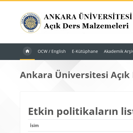
Ana içeriğe git
OCW / English
E-Kütüphane
Akademik Arşi
Ankara Üniversitesi Açık
Etkin politikaların lis
İsim