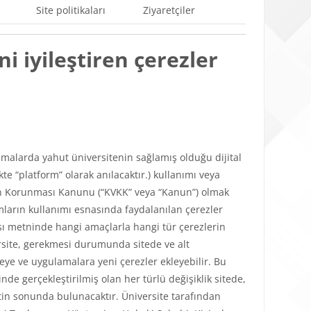
Site politikaları
Ziyaretçiler
i iyileştiren çerezler
ulamalarda yahut üniversitenin sağlamış olduğu dijital
e “platform” olarak anılacaktır.) kullanımı veya
lerin Korunması Kanunu (“KVKK” veya “Kanun”) olmak
mların kullanımı esnasında faydalanılan çerezler
tikası metninde hangi amaçlarla hangi tür çerezlerin
versite, gerekmesi durumunda sitede ve alt
teye ve uygulamalara yeni çerezler ekleyebilir. Bu
de gerçekleştirilmiş olan her türlü değişiklik sitede,
in sonunda bulunacaktır. Üniversite tarafından