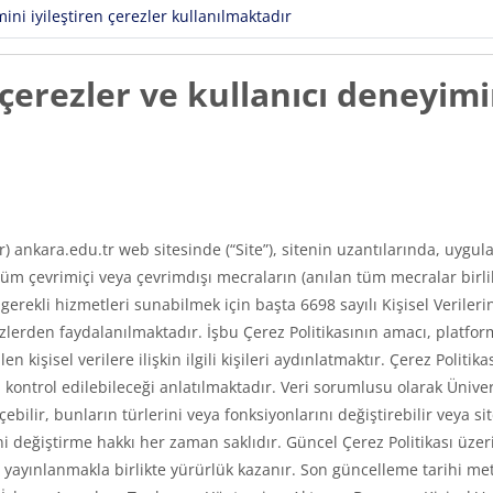
ni iyileştiren çerezler kullanılmaktadır
erezler ve kullanıcı deneyimin
ır) ankara.edu.tr web sitesinde (“Site”), sitenin uzantılarında, uyg
m çevrimiçi veya çevrimdışı mecraların (anılan tüm mecralar birlikt
e gerekli hizmetleri sunabilmek için başta 6698 sayılı Kişisel Veri
erden faydalanılmaktadır. İşbu Çerez Politikasının amacı, platfor
len kişisel verilere ilişkin ilgili kişileri aydınlatmaktır. Çerez Poli
asıl kontrol edilebileceği anlatılmaktadır. Veri sorumlusu olarak Üni
ilir, bunların türlerini veya fonksiyonlarını değiştirebilir veya si
 değiştirme hakkı her zaman saklıdır. Güncel Çerez Politikası üzerin
ayınlanmakla birlikte yürürlük kazanır. Son güncelleme tarihi met