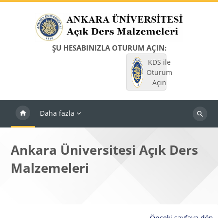
Ana içeriğe git
ŞU HESABINIZLA OTURUM AÇIN:
KDS ile
Oturum
Açın
Daha fazla
Dersleri
ara
Ankara Üniversitesi Açık Ders
Malzemeleri
Önceki sayfaya dön