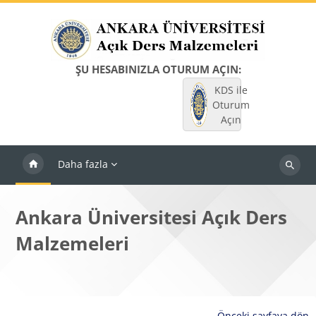
Ana içeriğe git
ŞU HESABINIZLA OTURUM AÇIN:
KDS ile
Oturum
Açın
Daha fazla
Dersleri
ara
Ankara Üniversitesi Açık Ders
Malzemeleri
Önceki sayfaya dön