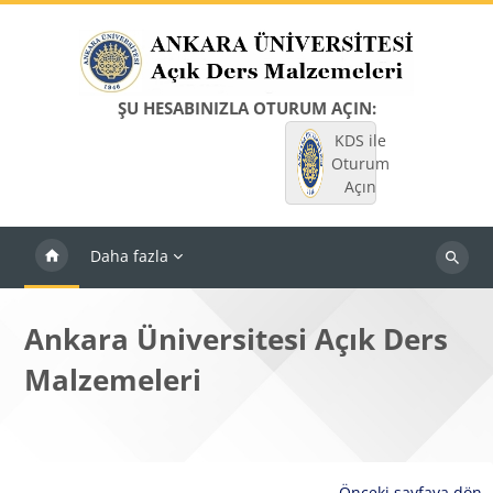
Ana içeriğe git
ŞU HESABINIZLA OTURUM AÇIN:
KDS ile
Oturum
Açın
Daha fazla
Dersleri
ara
Ankara Üniversitesi Açık Ders
Malzemeleri
Önceki sayfaya dön