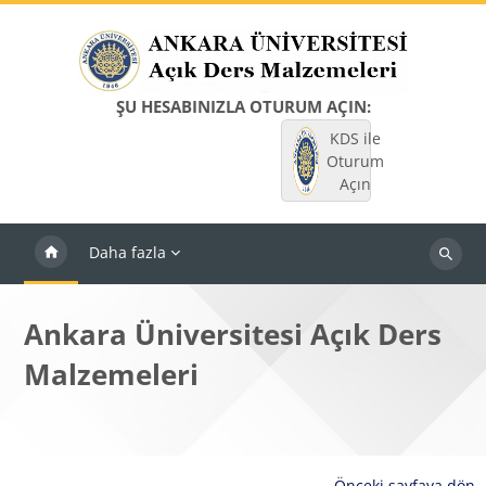
Ana içeriğe git
ŞU HESABINIZLA OTURUM AÇIN:
KDS ile
Oturum
Açın
Daha fazla
Dersleri
ara
Ankara Üniversitesi Açık Ders
Malzemeleri
Önceki sayfaya dön