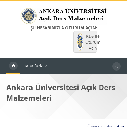
Ana içeriğe git
ŞU HESABINIZLA OTURUM AÇIN:
KDS ile
Oturum
Açın
Daha fazla
Dersleri
ara
Ankara Üniversitesi Açık Ders
Malzemeleri
Önceki sayfaya dön