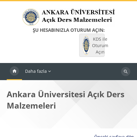
Ana içeriğe git
ŞU HESABINIZLA OTURUM AÇIN:
KDS ile
Oturum
Açın
Daha fazla
Dersleri
ara
Ankara Üniversitesi Açık Ders
Malzemeleri
Önceki sayfaya dön