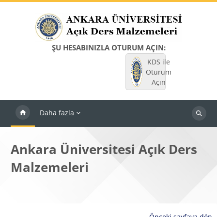
Ana içeriğe git
ŞU HESABINIZLA OTURUM AÇIN:
KDS ile
Oturum
Açın
Daha fazla
Dersleri
ara
Ankara Üniversitesi Açık Ders
Malzemeleri
Önceki sayfaya dön