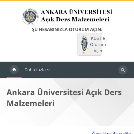
Ana içeriğe git
ŞU HESABINIZLA OTURUM AÇIN:
KDS ile
Oturum
Açın
Daha fazla
Dersleri
ara
Ankara Üniversitesi Açık Ders
Malzemeleri
Önceki sayfaya dön