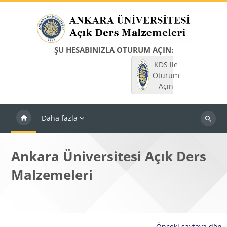
Ana içeriğe git
ŞU HESABINIZLA OTURUM AÇIN:
KDS ile
Oturum
Açın
Daha fazla
Dersleri
ara
Ankara Üniversitesi Açık Ders
Malzemeleri
Önceki sayfaya dön