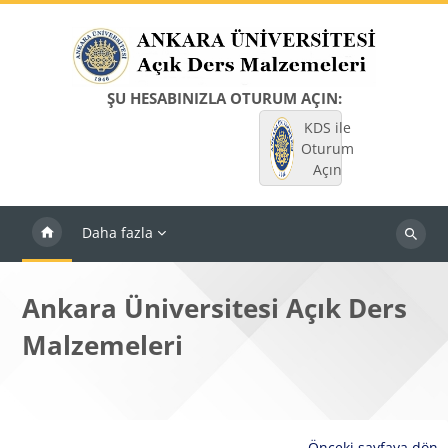
Ana içeriğe git
ŞU HESABINIZLA OTURUM AÇIN:
KDS ile
Oturum
Açın
Daha fazla
Dersleri
ara
Ankara Üniversitesi Açık Ders
Malzemeleri
Önceki sayfaya dön