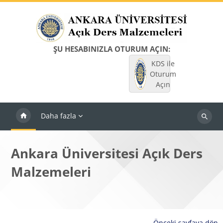
Ana içeriğe git
ŞU HESABINIZLA OTURUM AÇIN:
KDS ile
Oturum
Açın
Daha fazla
Dersleri
ara
Ankara Üniversitesi Açık Ders
Malzemeleri
Önceki sayfaya dön