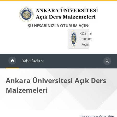
Ana içeriğe git
ŞU HESABINIZLA OTURUM AÇIN:
KDS ile
Oturum
Açın
Daha fazla
Dersleri
ara
Ankara Üniversitesi Açık Ders
Malzemeleri
Önceki sayfaya dön